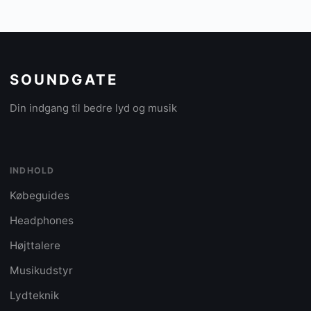
SOUNDGATE
Din indgang til bedre lyd og musik
INDHOLD
Købeguides
Headphones
Højttalere
Musikudstyr
Lydteknik