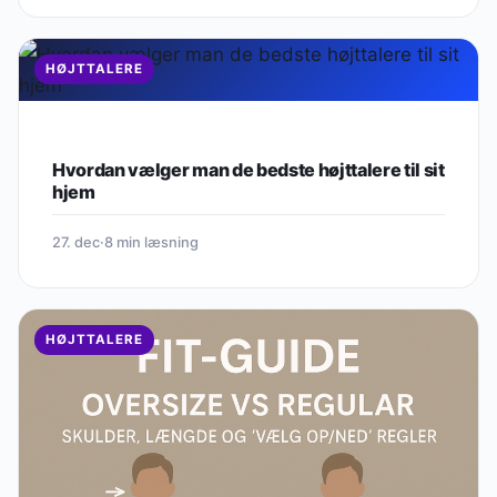
HØJTTALERE
Hvordan vælger man de bedste højttalere til sit
hjem
27. dec
·
8 min læsning
HØJTTALERE