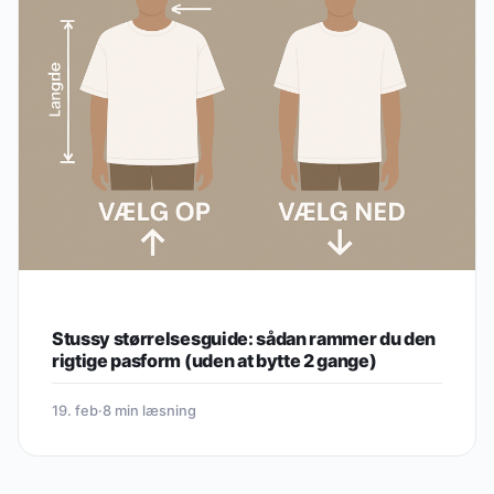
Stussy størrelsesguide: sådan rammer du den
rigtige pasform (uden at bytte 2 gange)
19. feb
·
8 min læsning