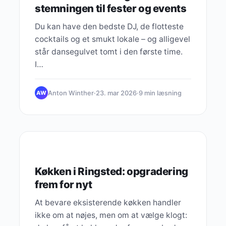
stemningen til fester og events
Du kan have den bedste DJ, de flotteste
cocktails og et smukt lokale – og alligevel
står dansegulvet tomt i den første time.
I…
Anton Winther
·
23. mar 2026
·
9 min læsning
AW
HEADPHONES
Køkken i Ringsted: opgradering
frem for nyt
At bevare eksisterende køkken handler
ikke om at nøjes, men om at vælge klogt: