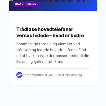
HEADPHONES
Trådløse hovedtelefoner
versus ledede – hvad er bedre
Sammenlign fordele og ulemper ved
trådløse og ledede hovedtelefoner. Find
ud af hvilken type der passer bedst til din
livsstil og lydkvalitetskrav.
Anton Winther
·
9. jan 2026
·
9 min læsning
AW