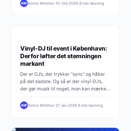
Anton Winther
·
10. feb 2026
·
8 min læsning
AW
HEADPHONES
Vinyl-DJ til event i København:
Derfor løfter det stemningen
markant
Der er DJ’s, der trykker “sync” og håber
på det bedste. Og så er der vinyl-DJ’s,
der gør musik til noget, man kan mærke…
Anton Winther
·
21. jan 2026
·
8 min læsning
AW