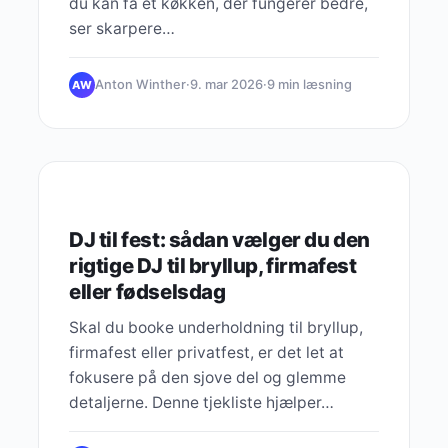
du kan få et køkken, der fungerer bedre,
ser skarpere…
Anton Winther
·
9. mar 2026
·
9 min læsning
AW
HEADPHONES
DJ til fest: sådan vælger du den
rigtige DJ til bryllup, firmafest
eller fødselsdag
Skal du booke underholdning til bryllup,
firmafest eller privatfest, er det let at
fokusere på den sjove del og glemme
detaljerne. Denne tjekliste hjælper…