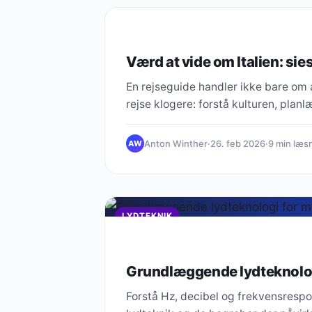
LYDTEKNIK
Værd at vide om Italien: sie
En rejseguide handler ikke bare om 
rejse klogere: forstå kulturen, pla
Anton Winther
·
26. feb 2026
·
9 min læs
AW
LYDTEKNIK
Grundlæggende lydteknolog
Forstå Hz, decibel og frekvensrespo