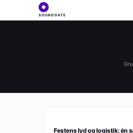
SOUNDGATE
Gru
LYDTEKNIK
Festens lyd og logistik: én 