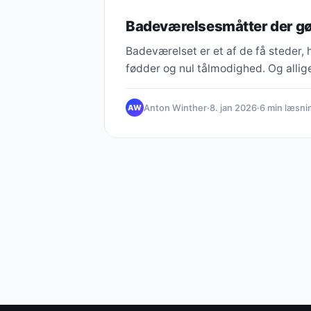
Badeværelsesmåtter der gør
Badeværelset er et af de få steder,
fødder og nul tålmodighed. Og alli
Anton Winther
·
8. jan 2026
·
6 min læsni
AW