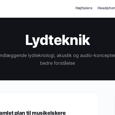
Højttalere
Headpho
Lydteknik
ndlæggende lydteknologi, akustik og audio-koncepter
bedre forståelse
samlet plan til musikelskere