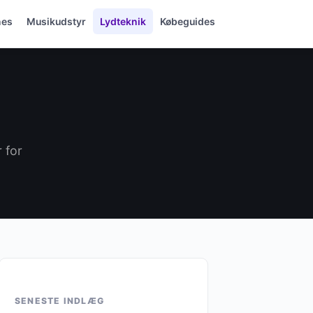
nes
Musikudstyr
Lydteknik
Købeguides
 for
SENESTE INDLÆG