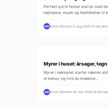
Perfekt lyd til festen starter med 
højttalere, musik og festtilbehør til
Anton Winther
·
9. aug 2026
·
12 min læs
AW
LYDTEKNIK
Myrer i huset: årsager, tegn
Myrer i køkkenet starter næsten aldri
et behov, og hvis du knækker…
Anton Winther
·
18. mar 2026
·
10 min læ
AW