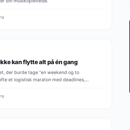
er din musikoplevelse.
ing
 ikke kan flytte alt på én gang
get, der burde tage “en weekend og to
t ofte et logistisk maraton med deadlines,…
ing