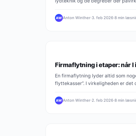
lydteknik og de begreber der påvirk
Anton Winther
·
3. feb 2026
·
8 min læsn
AW
LYDTEKNIK
Firmaflytning i etaper: når I
En firmaflytning lyder altid som no
flyttekasser”. I virkeligheden er de
Anton Winther
·
2. feb 2026
·
8 min læsn
AW
LYDTEKNIK